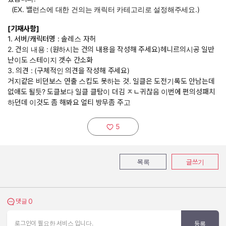
(EX. 밸런스에 대한 건의는 캐릭터 카테고리로 설정해주세요.)
[기재사항]
1. 서버/캐릭터명 :
솔레스 자허
2. 건의 내용 :
(원하시는 건의 내용을 작성해 주세요)헤니르의시공 일반
난이도 스테이지 갯수 간소화
3. 의견 : (구체적인 의견을 작성해 주세요)
거지같은 비던보스 연출 스킵도 못하는 것. 일클은 도전기록도 안남는데
없애도 될듯? 도클보다 일클 클탐이 더김 ㅈㄴ귀찮음 이번에 편의성패치
하던데 이것도 좀 해봐요 얼티 방무좀 주고
5
추천하기:
목록
글쓰기
0
댓글 보기
댓글
로그인이 필요한 서비스 입니다.
등록