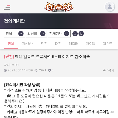
건의 게시판
전체
최신글
전체기간
카테고리 선택
카테고리 선택
카테고리 선택
전체
GM답변
던전
대전
캐릭터
아이템
퀘스트
[던전]
헤닐 일클도 도클처럼 6스테이지로 간소화좀
자허 Lv.99
작성자:
작성일:
조회수:
추천수:
2021.03.11 14:39
2971
5
주소복사
[건의게시판 작성 방법]
* 개선 또는 추가,변경 등에 대한 내용을 작성해주세요.
(버그 등 도움이 필요한 내용은 1:1문의 또는 버그신고 게시판을 이
용해주세요.)
* 건의주시는 내용에 맞는 카테고리를 설정해주세요.
카테고리를 바르게 설정해주셔야 의견 반영이 더욱 빠르게 이루어질 수
있습니다.