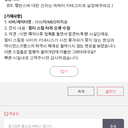
(EX. 밸런스에 대한 건의는 캐릭터 카테고리로 설정해주세요.)
[기재사항]
1. 서버/캐릭터명 : 가이아/MSG히히로
2. 건의 내용 :
얼티 스킬 타격 오류 수정
3. 의견 : 이번 패치이후 일퀘를 돌면서 발견하게 됀 사실인데요.
얼티 스킬중 사이커 키네시스가 시전 충격파가 맞지 않는 현상과
아이언스크랩스의 타격이 제대로 들어가지 않는 현상을 보았습니다.
다른 스킬들은 멀쩡히 들어가던데 이둘만 그러더라구요?
빠른 시일내로 고쳐주시면 감사하겠습니다.
1
추천하기:
목록
글쓰기
0
댓글 보기
댓글
로그인이 필요한 서비스 입니다.
등록