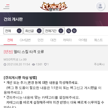
건의 게시판
전체
최신글
전체기간
카테고리 선택
카테고리 선택
카테고리 선택
전체
GM답변
던전
대전
캐릭터
아이템
퀘스트
[던전]
얼티 스킬 타격 오류
MSG히히로 Lv.99
작성자:
작성일:
조회수:
추천수:
2021.08.20 11:54
1361
1
주소복사
[건의게시판 작성 방법]
* 개선 또는 추가,변경 등에 대한 내용을 작성해주세요.
(버그 등 도움이 필요한 내용은 1:1문의 또는 버그신고 게시판을 이
용해주세요.)
* 건의주시는 내용에 맞는 카테고리를 설정해주세요.
카테고리를 바르게 설정해주셔야 의견 반영이 더욱 빠르게 이루어질 수
있습니다.