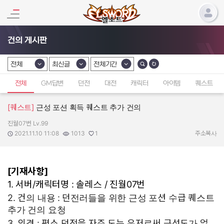
건의 게시판
전체
최신글
전체기간
카테고리 선택
카테고리 선택
카테고리 선택
전체
GM답변
던전
대전
캐릭터
아이템
퀘스트
[퀘스트]
근성 포션 획득 퀘스트 추가 건의
진월07번 Lv.99
작성자:
작성일:
조회수:
추천수:
2021.11.10 11:08
1013
1
주소복사
[기재사항]
1. 서버/캐릭터명 : 솔레스 / 진월07번
2. 건의 내용 :
던전러들을 위한 근성 포션 수급 퀘스트
추가 건의 요청
3. 의견 : 평소 던전을 자주 도는 유저로써 근성도가 없