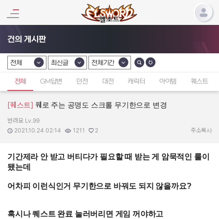
건의 게시판
전체
최신글
전체기간
카테고리 선택
카테고리 선택
카테고리 선택
전체
GM답변
던전
대전
캐릭터
아이템
퀘스트
[퀘스트]
퀘로 주는 공명도 스크롤 무기한으로 변경
반려묘 Lv.99
작성자:
작성일:
조회수:
추천수:
2021.10.24 02:14
1211
2
주소복사
기간제라 안 받고 버티다가 필요할 때 받는 게 암묵적인 룰이
됐는데
어차피 이런식인거 무기한으로 바꿔도 되지 않을까요?
혹시나 퀘스트 완료 눌러버리면 게임 꺼야하고