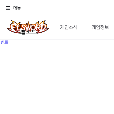
메뉴
게임소식
게임정보
공지사항
세계관
GM메가폰
캐릭터
이벤트 & 캐시샵
가이드
보도자료