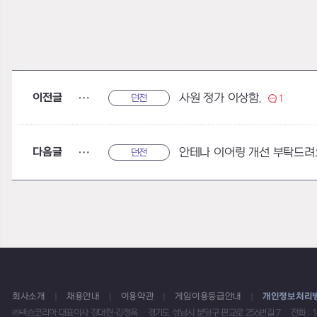
이전글
사원 정가 이상함.
던전
1
다음글
안테나 이어링 개선 부탁드려
던전
회사소개
채용안내
이용약관
게임이용등급안내
개인정보처리
㈜넥슨코리아 대표이사 강대현·김정욱
경기도 성남시 분당구 판교로 256번길 7
전화 : 