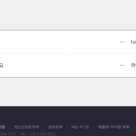
he
하
요
방침
청소년보호정책
운영정책
넥슨 PC방
확률형 아이템 목록
1588-7701
팩스 : 0502-258-8322