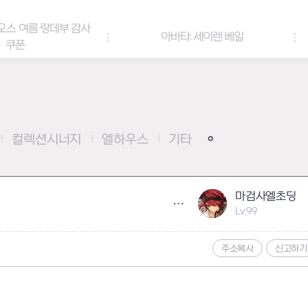
아바타: 세이렌 베일
아바타 & 헤어 컬러 팔
컬렉션시너지
엘하우스
기타
마검사엘초딩
Lv.99
주소복사
신고하기