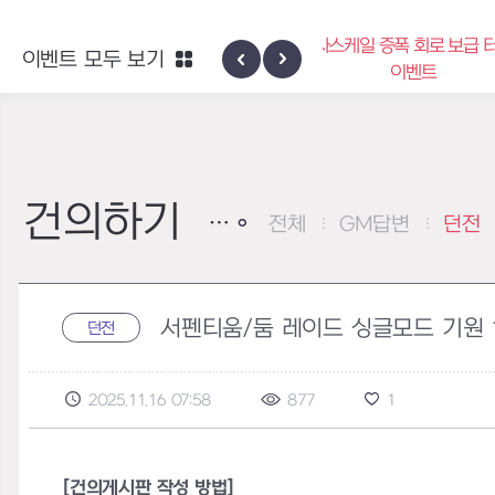
엑사스케일 증폭 회로 보급 터미널
이벤트 모두 보기
하이반의 
이벤트
건의하기
전체
GM답변
던전
서펜티움/둠 레이드 싱글모드 기원 
던전
2025.11.16 07:58
877
1
[건의게시판 작성 방법]