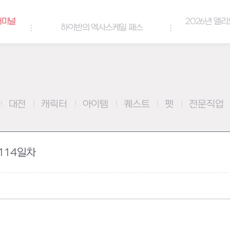
2026년 엘리오스 여름 랑데부 감사
엑사스케일 패스
쿠폰
대전
캐릭터
아이템
퀘스트
펫
전문직업
114일차