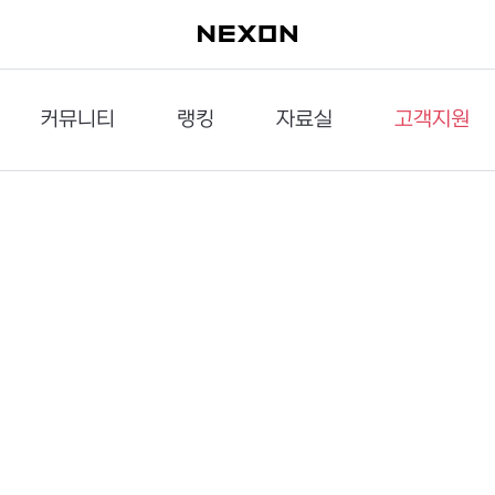
커뮤니티
랭킹
자료실
고객지원
이슈게시판
던전랭킹
다운로드
문의하기
공략게시판
대전랭킹
멀티미디어
신고하기
거래게시판
점령전랭킹
갤러리
건의하기
밸런스토론장
엘타입
보안센터
UCC게시판
작가연재만화