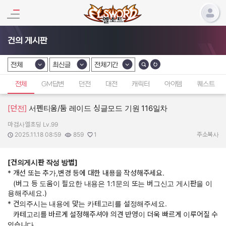
건의 게시판
전체
최신글
전체기간
카테고리 선택
카테고리 선택
카테고리 선택
전체
GM답변
던전
대전
캐릭터
아이템
퀘스트
[던전]
서펜티움/둠 레이드 싱글모드 기원 116일차
마검사엘초딩 Lv.99
작성자:
작성일:
조회수:
추천수:
2025.11.18 08:59
859
1
주소복사
[건의게시판 작성 방법]
* 개선 또는 추가,변경 등에 대한 내용을 작성해주세요.
(버그 등 도움이 필요한 내용은 1:1문의 또는 버그신고 게시판을 이
용해주세요.)
* 건의주시는 내용에 맞는 카테고리를 설정해주세요.
카테고리를 바르게 설정해주셔야 의견 반영이 더욱 빠르게 이루어질 수
있습니다.