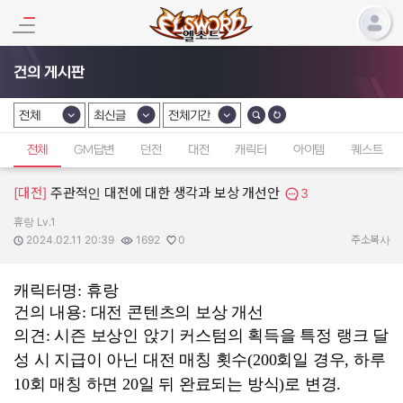
건의 게시판
전체
최신글
전체기간
카테고리 선택
카테고리 선택
카테고리 선택
전체
GM답변
던전
대전
캐릭터
아이템
퀘스트
[대전]
주관적인 대전에 대한 생각과 보상 개선안
3
휴랑 Lv.1
작성자:
작성일:
조회수:
추천수:
2024.02.11 20:39
1692
0
주소복사
캐릭터명: 휴랑
건의 내용: 대전 콘텐츠의 보상 개선
의견: 시즌 보상인 앉기 커스텀의 획득을 특정 랭크 달
성 시 지급이 아닌 대전 매칭 횟수(200회일 경우, 하루
10회 매칭 하면 20일 뒤 완료되는 방식)로 변경.