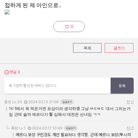
접하게 된 제 아인으로..
0
추천하기:
목록
글쓰기
3
댓글 보기
댓글
로그인이 필요한 서비스 입니다.
등록
윤외 Lv.35
2024.02.13 21:08
신고
작성자:
작성일:
1ㄷ1에서 욕 먹은거면 포상이라 생각하셈 그냥 ㅂㄷㅂㄷ 대서 그러는거
임 근데 솔까 에르다가 훨 심해서 대전은 선녀임 ㅋㅋ
휴랑 Lv.1
2024.02.17 10:49
신고
작성자:
작성일:
에르다 보상 구린것도 개선 필요하다 생각함. 근데 에르다 보상(투사의