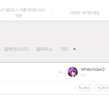
6년 엘리오스 여름 랑데부 감사
아바타: 세이렌 베일
쿠폰
컬렉션시너지
엘하우스
기타
WhiteViolet2
Lv.1
주소복사
신고하기