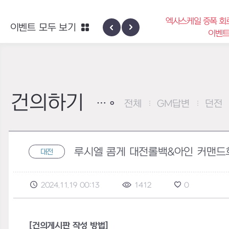
엑사스케일 증폭 회
이벤트 모두 보기
신규 지역 네블론
이벤
건의하기
전체
GM답변
던전
루시엘 콤게 대전롤백&아인 커맨드
대전
2024.11.19 00:13
1412
0
[건의게시판 작성 방법]