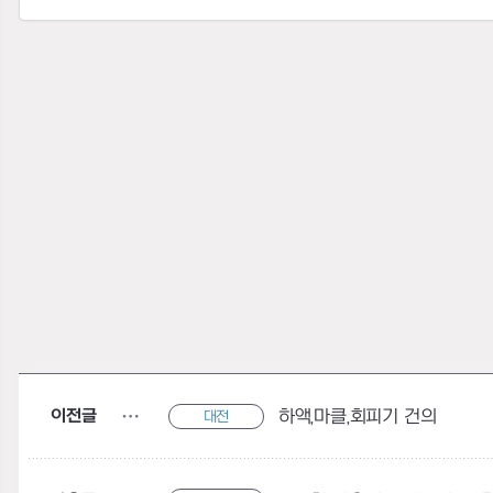
이전글
하액,마클,회피기 건의
대전