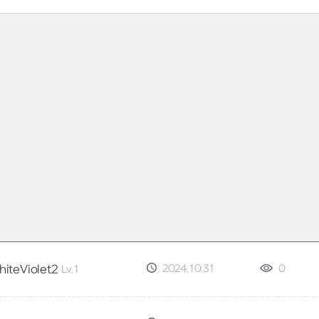
2024.10.31
0
iteViolet2
Lv.1