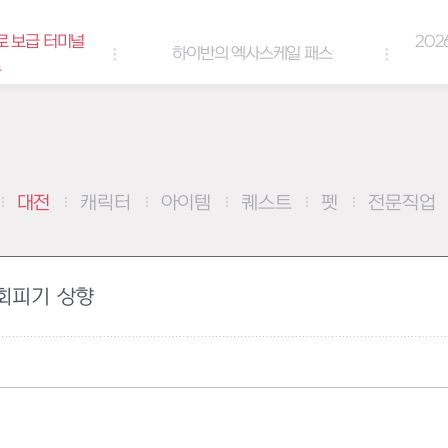
로 보급 터미널
202
하이반의 엑사스케일 패스
트
대전
캐릭터
아이템
퀘스트
펫
전문직업
회피기 상향