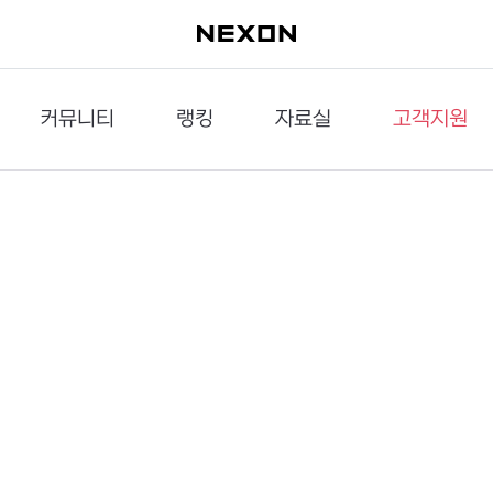
커뮤니티
랭킹
자료실
고객지원
이슈게시판
던전랭킹
다운로드
문의하기
공략게시판
대전랭킹
멀티미디어
신고하기
거래게시판
점령전랭킹
갤러리
건의하기
밸런스토론장
엘타입
보안센터
UCC게시판
작가연재만화