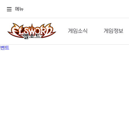
메뉴
게임소식
게임정보
공지사항
세계관
GM메가폰
캐릭터
이벤트 & 캐시샵
가이드
보도자료