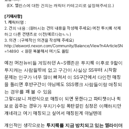
(EX. 밸런스에 대한 건의는 캐릭터 카테고리로 설정해주세요.)
[기재사항]
1. 캐릭터명 :
2. 건의 내용 :
(원하시는 건의 내용을 작성해 주세요) 머전 투지퀘 삭제
하고 다른 컨텐츠로 이전(에르다는ㄴㄴ)
3. 의견 : (구체적인 의견을 작성해 주세요)
http://elsword.nexon.com/Community/Balance/View?n4ArticleSN
=14890
< 원문 복붙해서 여기도 올림
예전 머전뉴비들 게임하던 A~S랭존은 투지퀘 이후로 9할이
투지캐는 사람들밖에 없고 구간이 사실상 SS부터 시작함
문제는 인구가 너무 많이 빠져서 이 SS구간에서 다인전 매칭
을 돌리면 후반구간이 아님에도 SSS랭크 사람들이랑 매칭되
는 경우를 꽤 볼 수 있음
그렇다보니 저런식으로 매칭이 되면 못한다고 파티챗이나 퀵
보로 꼽주는 경우가 부지기수임 폭탄걸린 심정은 이해하지만
걔네라고 여기 매칭되고 싶어서 매칭된게 아닐텐데
개인적인 생각으로는
투지퀘를 지금 방치되고 있는 엘라이더