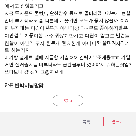
에서도 괜찮을거고
지금 투지존도 풀템/부활칭잠수 등으로 골머리앓고있는게 현실
인데 투지퀘라도 좀 다른데로 옮기면 모두가 좋지 않을까 ㅇㅇ
현 투지퀘는 다람이같은거 아닌이상 아~무도 좋아하지않음
이딴걸 누가좋아함 매주 귀찮기만하고 다람이 말고도 빌런들
한둘이 아닌데 투지 한두개 필요한게 아니니까 울며겨자먹기
로 하는거지
이거랑 별개로 밸패 시급함 제발ㅇㅇ 인력이부조캐용ㅠㅠ 거릴
거면 신캐출시를 미루더라도 급한불부터 껐어야지 뭐하는짓임?
쓰다보니 걍 겜이 그@지같네
암튼 반박시님말맞
5
추천하기:
목록
글쓰기