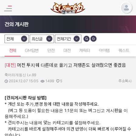
건의 게시판
전체
최신글
전체기간
카테고리 선택
카테고리 선택
카테고리 선택
전체
GM답변
던전
대전
캐릭터
아이템
퀘스트
[대전]
머전 투지퀘 다른데로 옮기고 저랭존도 살려줬으면 좋겠음
죽어라개동신 Lv.99
작성자:
작성일:
조회수:
추천수:
2024.12.07 15:05
1499
5
주소복사
[건의게시판 작성 방법]
* 개선 또는 추가,변경 등에 대한 내용을 작성해주세요.
(버그 등 도움이 필요한 내용은 1:1문의 또는 버그신고 게시판을 이
용해주세요.)
* 건의주시는 내용에 맞는 카테고리를 설정해주세요.
카테고리를 바르게 설정해주셔야 의견 반영이 더욱 빠르게 이루어질 수
있습니다.