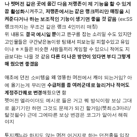
나 펫머전 같은 곳에 옮긴 다음 저랭존이 제 기능을 할 수 있게
끔 활성화
시켜주고,
저랭존에서는 같은 랭크끼리만 매칭을 시
켜준다거나 하는 보조적인 기능이 생기면 좋을 것 같음
(ex:SS
랭크까지는 무조건 같은 랭크 4인끼리 매칭)
위 내용도
결국 예시일 뿐
이고 뜬구름 잡는 소리일 수도 있지만
고인물들은 구간낮은놈이랑 팀돼서 피보는일 피할수있고 유입
이나 ㅎㅈ들은 비슷한 사람들끼리 게임할 수 있으니 적어도 지
금보다는 나을 것 같음
다른 더 나은 방안이 있다면 부디 그렇게
해 줬으면 좋겠음
애초에 던전 소비템을 왜 엉뚱한 머전에서 캐야 되는거임? 아
예 옮기는게 무리면
수급처를 좀 여러군데로 늘리거나 적어도
계정주간퀘로 변경
해줬으면 함
펫머전 엘라이더도 예시로 들은 거고 퀘 방식이랑 보상 그대
로 옮기기만 하면 그것도 문제가 되긴 할거임(펫최소3마리/
탈것필수) 근데 그에따른 보상 변경은 코그가 알아서 해줘
야지
투지캐느라 하지도 않는 머전 어거지로 하는 던전충들 입장