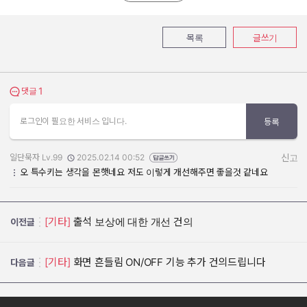
목록
글쓰기
1
댓글 보기
댓글
로그인이 필요한 서비스 입니다.
등록
일단묵자 Lv.99
2025.02.14 00:52
신고
작성자:
작성일:
오 특수키는 생각을 몬햇네요 저도 이렇게 개선해주면 좋을것 같네요
[기타]
출석 보상에 대한 개선 건의
이전글
[기타]
화면 흔들림 ON/OFF 기능 추가 건의드립니다
다음글