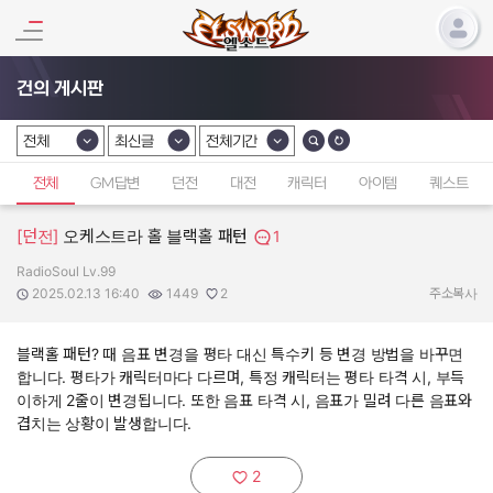
건의 게시판
전체
최신글
전체기간
카테고리 선택
카테고리 선택
카테고리 선택
전체
GM답변
던전
대전
캐릭터
아이템
퀘스트
[던전]
오케스트라 홀 블랙홀 패턴
1
RadioSoul Lv.99
작성자:
작성일:
조회수:
추천수:
2025.02.13 16:40
1449
2
주소복사
블랙홀 패턴? 때 음표 변경을 평타 대신 특수키 등 변경 방법을 바꾸면
합니다. 평타가 캐릭터마다 다르며, 특정 캐릭터는 평타 타격 시, 부득
이하게 2줄이 변경됩니다. 또한 음표 타격 시, 음표가 밀려 다른 음표와
겹치는 상황이 발생합니다.
2
추천하기: