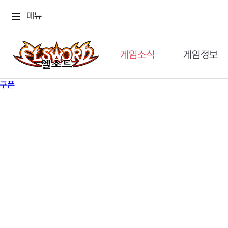
메뉴
게임소식
게임정보
공지사항
세계관
GM메가폰
캐릭터
이벤트 & 캐시샵
가이드
보도자료