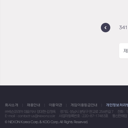
341
제
회사소개
채용안내
이용약관
게임이용등급안내
개인정보처리
㈜넥슨코리아 대표이사 강대현·김정욱
경기도 성남시 분당구 판교로 256번길 7
전화 : 
E-mail : contact-us@nexon.co.kr
사업자등록번호 : 220-87-17483호
통신판매업 
© NEXON Korea Corp. & KOG Corp. All Rights Reserved.