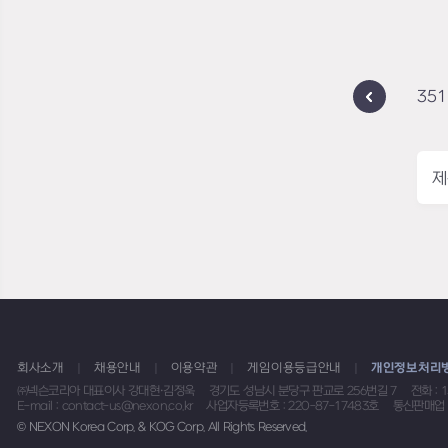
351
제
회사소개
채용안내
이용약관
게임이용등급안내
개인정보처리
㈜넥슨코리아 대표이사 강대현·김정욱
경기도 성남시 분당구 판교로 256번길 7
전화 : 
E-mail : contact-us@nexon.co.kr
사업자등록번호 : 220-87-17483호
통신판매업 
© NEXON Korea Corp. & KOG Corp. All Rights Reserved.