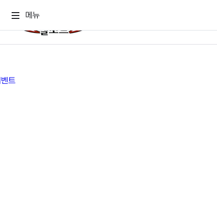
메뉴
게임소식
게임정보
공지사항
세계관
GM메가폰
캐릭터
이벤트 & 캐시샵
가이드
보도자료