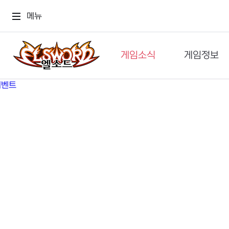
메뉴
게임소식
게임정보
공지사항
세계관
GM메가폰
캐릭터
이벤트 & 캐시샵
가이드
보도자료