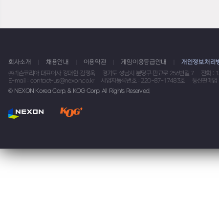
회사소개
채용안내
이용약관
게임이용등급안내
개인정보처리
㈜넥슨코리아 대표이사 강대현·김정욱
경기도 성남시 분당구 판교로 256번길 7
전화 : 
E-mail : contact-us@nexon.co.kr
사업자등록번호 : 220-87-17483호
통신판매업 
© NEXON Korea Corp. & KOG Corp. All Rights Reserved.