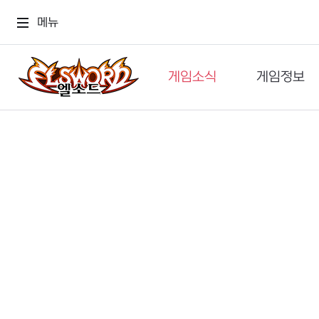
메뉴
게임소식
게임정보
공지사항
세계관
GM메가폰
캐릭터
이벤트 & 캐시샵
가이드
보도자료