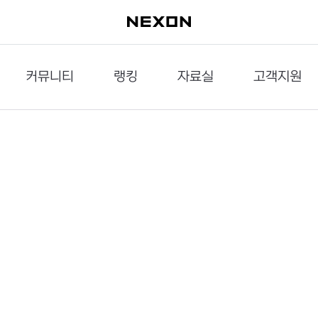
커뮤니티
랭킹
자료실
고객지원
이슈게시판
던전랭킹
다운로드
문의하기
공략게시판
대전랭킹
멀티미디어
신고하기
거래게시판
점령전랭킹
갤러리
건의하기
밸런스토론장
엘타입
보안센터
UCC게시판
작가연재만화