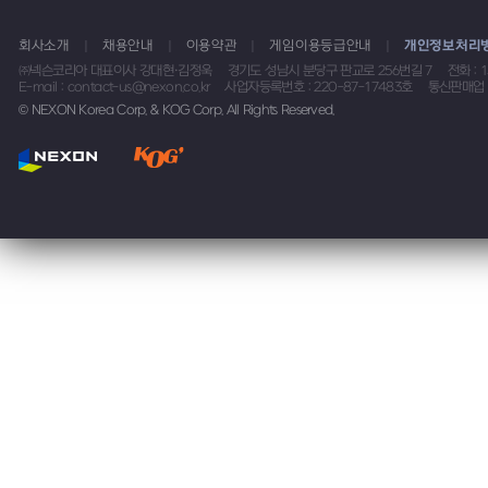
회사소개
채용안내
이용약관
게임이용등급안내
개인정보처리
㈜넥슨코리아 대표이사 강대현·김정욱
경기도 성남시 분당구 판교로 256번길 7
전화 : 
E-mail : contact-us@nexon.co.kr
사업자등록번호 : 220-87-17483호
통신판매업 
© NEXON Korea Corp. & KOG Corp. All Rights Reserved.