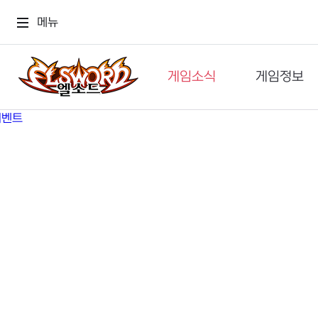
메뉴
게임소식
게임정보
공지사항
세계관
GM메가폰
캐릭터
이벤트 & 캐시샵
가이드
보도자료