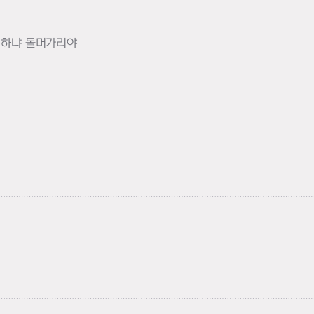
 하냐 돌머가리야
기
기