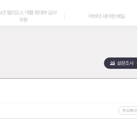
6년 엘리오스 여름 랑데부 감사
아바타: 세이렌 베일
쿠폰
설문조사
주소복사