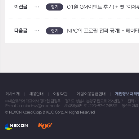
이전글
01월 GM이벤트 후기! + 펫 "이에
정기
다음글
NPC의 프로필 전격 공개! - 페이
정기
회사소개
채용안내
이용약관
게임이용등급안내
개인정보처리
㈜넥슨코리아 대표이사 강대현·김정욱
경기도 성남시 분당구 판교로 256번길 7
전화 : 
E-mail : contact-us@nexon.co.kr
사업자등록번호 : 220-87-17483호
통신판매업 
© NEXON Korea Corp. & KOG Corp. All Rights Reserved.