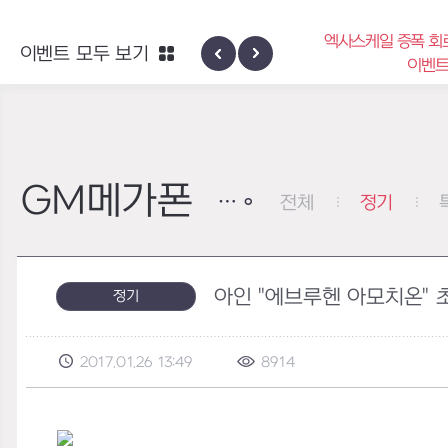
엑사스케일 증폭 회
이벤트 모두 보기
신규 지역 네블론
이벤
GM메가폰
전체
정기
아인 "에브루헨 아모치온" 
정기
2017.01.26 13:49
8914