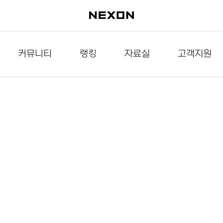
커뮤니티
랭킹
자료실
고객지원
이슈게시판
던전랭킹
다운로드
문의하기
공략게시판
대전랭킹
멀티미디어
신고하기
거래게시판
점령전랭킹
갤러리
건의하기
밸런스토론장
엘타입
보안센터
UCC게시판
작가연재만화