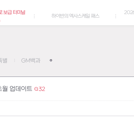
로 보급 터미널
202
하이반의 엑사스케일 패스
트
특별
GM백과
초월 업데이트
32