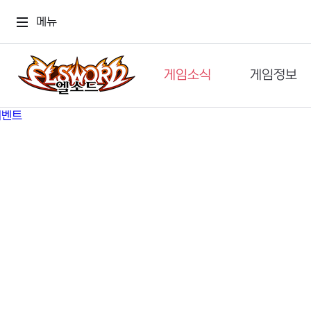
메뉴
게임소식
게임정보
공지사항
세계관
GM메가폰
캐릭터
이벤트 & 캐시샵
가이드
보도자료