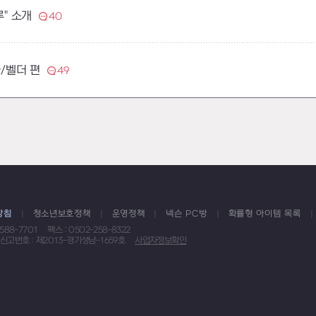
루" 소개
40
타/벨더 편
49
방침
청소년보호정책
운영정책
넥슨 PC방
확률형 아이템 목록
1588-7701
팩스 : 0502-258-8322
신고번호 : 제2013-경기성남-1659호
사업자정보확인