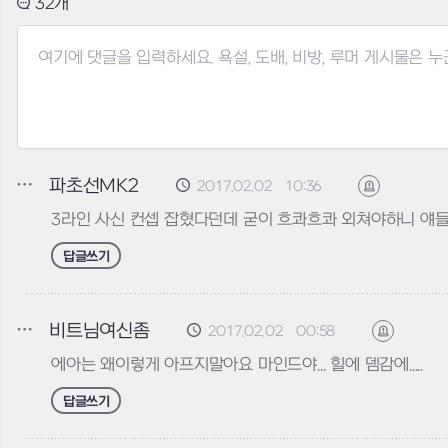
32
파초선MK2
2017.02.02 10:36
신고하기
3라인 사신 컨셉 잡혔다던데 굳이 흐콰흐콰 외쳐야하니 얘
답글쓰기
비트님여신좀
2017.02.02 00:58
신고하기
에아는 왜이렇게 아프지말아요 마인드야... 힐에 뎀감에.....
답글쓰기