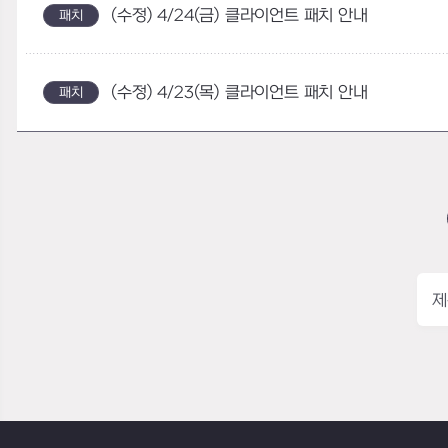
(수정) 4/24(금) 클라이언트 패치 안내
패치
(수정) 4/23(목) 클라이언트 패치 안내
패치
제