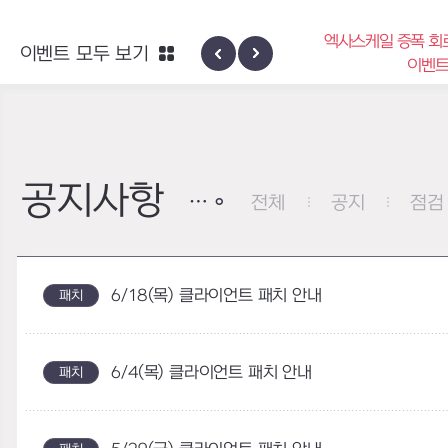
엑사스케일 증폭 회
이벤트 모두 보기
신규 지역 네블론
이벤
공지사항
전체
공지
점검
6/18(목) 클라이언트 패치 안내
패치
6/4(목) 클라이언트 패치 안내
패치