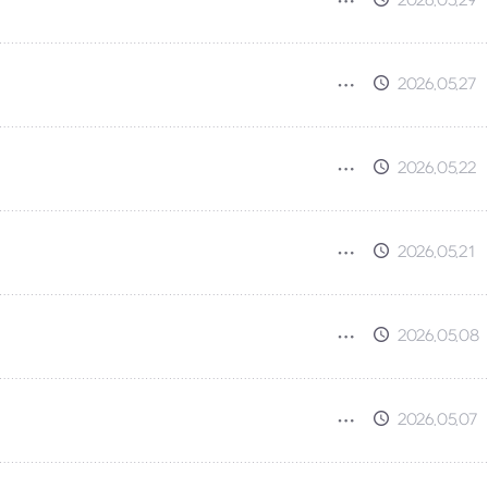
2026.05.29
2026.05.27
2026.05.22
2026.05.21
2026.05.08
2026.05.07