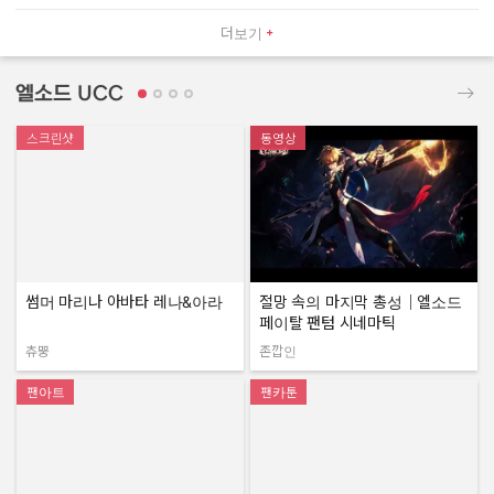
더보기
엘소드 UCC
스크린샷
동영상
썸머 마리나 아바타 레나&아라
절망 속의 마지막 총성｜엘소드
페이탈 팬텀 시네마틱
츄뿡
존깝인
작성자:
작성자:
팬아트
팬카툰