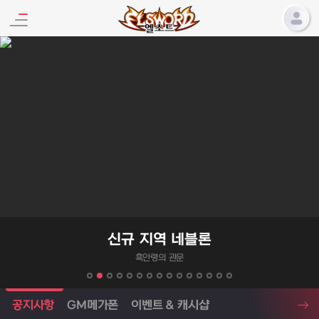
엘소드 프로모션
신규 지역 네블론
흑안령의 관문
엘소드 소식
공지사항
GM메가폰
이벤트 & 캐시샵