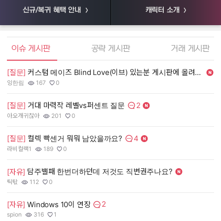
신규/복귀 혜택 안내
캐릭터 소개
엘소드 커뮤니티
이슈 게시판
공략 게시판
거래 게시판
[질문]
커스텀 메이즈 Blind Love(이브) 있는분 게시판에 올려주세여. 제가 사겠
[
잉한림
167
0
55
작성자:
조회수:
추천수:
작
조
추
2
[질문]
거대 마력작 레벨vs퍼센트 질문
[
댓글수:
아오개귀찮아
201
0
장
작성자:
조회수:
추천수:
작
조
추
4
[질문]
컬렉 빡센거 뭐뭐 남았을까요?
[
댓글수:
라비컬랙1
189
0
유
작성자:
조회수:
추천수:
작
조
추
담주밸패 한번더하던데 저것도 직변권주나요?
[
[자유]
그
틱탃
112
0
작
조
추
작성자:
조회수:
추천수:
2
[
[자유]
Windows 10이 연장
댓글수:
spion
316
1
Q
작성자:
조회수:
추천수:
작
조
추