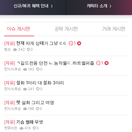
신규/복귀 혜택 안내
캐릭터 소개
엘소드 커뮤니티
이슈 게시판
공략 게시판
거래 게시판
1
현재 자게 상태가 그냥 ㄷㄷ
[
[자유]
댓글수:
범초
342
0
55
작성자:
조회수:
추천수:
작
조
추
1
ㄱ길드전용 던전 ㄴ.농작물ㄷ.하트엘퍼즐
[
[자유]
댓글수:
천자의후손
183
0
장
작성자:
조회수:
추천수:
작
조
추
설화 1마리 대 설화 3마리
[
[자유]
천자의후손
241
0
유
작성자:
조회수:
추천수:
작
조
추
펫 설화 그리고 여명
[
[자유]
그
천자의후손
188
0
작
조
추
작성자:
조회수:
추천수:
[
[자유]
기습 밸패 무엇
천류하린
416
0
Q
작성자:
조회수:
추천수:
작
조
추