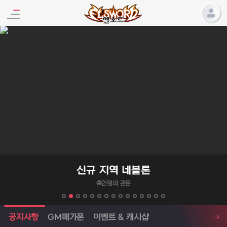
엘소드 프로모션
신규 지역 네블론
흑안령의 관문
엘소드 소식
공지사항
GM메가폰
이벤트 & 캐시샵