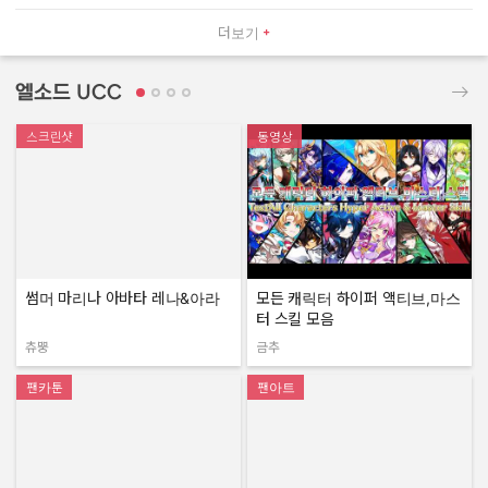
더보기
엘소드 UCC
스크린샷
동영상
썸머 마리나 아바타 레나&아라
모든 캐릭터 하이퍼 액티브,마스
터 스킬 모음
츄뿡
금추
작성자:
작성자:
팬카툰
팬아트