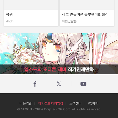
복귀
새로 만들어본 블루헨머리장식
dhdh
아인산칼륨
작성자:
작성자:
엘소드의 또다른 재미 작가연재만화
이용약관
개인정보처리방침
고객센터
PC버전
© NEXON KOREA Corp. & KOG Corp. All Rights Reserved.