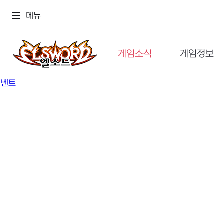
메뉴
게임소식
게임정보
공지사항
세계관
GM메가폰
캐릭터
이벤트 & 캐시샵
가이드
보도자료