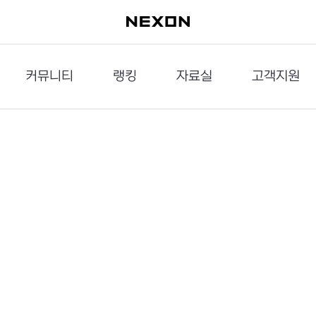
커뮤니티
랭킹
자료실
고객지원
이슈게시판
던전랭킹
다운로드
문의하기
공략게시판
대전랭킹
멀티미디어
신고하기
거래게시판
점령전랭킹
갤러리
건의하기
밸런스토론장
엘타입
보안센터
UCC게시판
작가연재만화