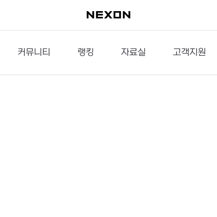
커뮤니티
랭킹
자료실
고객지원
이슈게시판
던전랭킹
다운로드
문의하기
공략게시판
대전랭킹
멀티미디어
신고하기
거래게시판
점령전랭킹
갤러리
건의하기
밸런스토론장
엘타입
보안센터
UCC게시판
작가연재만화