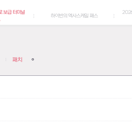
로 보급 터미널
202
하이반의 엑사스케일 패스
트
패치