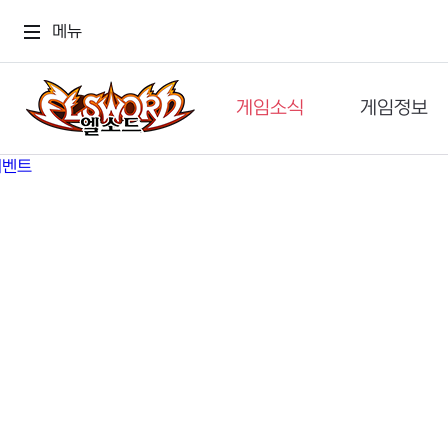
메뉴
게임소식
게임정보
공지사항
세계관
GM메가폰
캐릭터
이벤트 & 캐시샵
가이드
보도자료