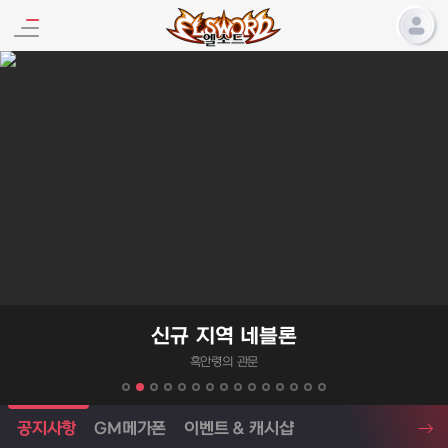
엘소드 프로모션
신규 지역 네블론
흑안령의 관문
엘소드 소식
공지사항
GM메가폰
이벤트 & 캐시샵