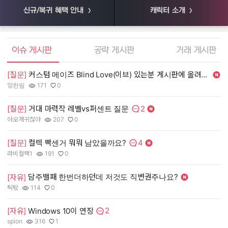
신규/복귀 혜택 안내
캐릭터 소개
엘소드 커뮤니티
이슈 게시판
공략 게시판
거래 게시판
[질문]
커스텀 메이즈 Blind Love(이브) 있는분 게시판에 올려주세여. 제가 사겠
[
잉한림
171
0
55
작성자:
조회수:
추천수:
작
조
추
2
[질문]
거대 마력작 레벨vs퍼센트 질문
[
댓글수:
아오개귀찮아
207
0
장
작성자:
조회수:
추천수:
작
조
추
4
[질문]
컬렉 빡센거 뭐뭐 남았을까요?
[
댓글수:
라비컬랙1
191
0
유
작성자:
조회수:
추천수:
작
조
추
담주밸패 한번더하던데 저것도 직변권주나요?
[
[자유]
그
틱탃
114
0
작
조
추
작성자:
조회수:
추천수:
2
[
[자유]
Windows 10이 연장
댓글수:
spion
316
1
Q
작성자:
조회수:
추천수:
작
조
추