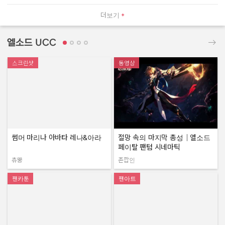
더보기
엘소드 UCC
스크린샷
동영상
썸머 마리나 아바타 레나&아라
절망 속의 마지막 총성｜엘소드
페이탈 팬텀 시네마틱
츄뿡
존깝인
작성자:
작성자:
팬카툰
팬아트