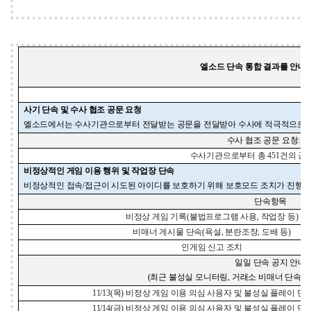
엘소드 단속 통합 결과를 안
사기 단속 및 수사 협조 공문 요청
엘소드에서는 수사기관으로부터 전달받는 공문을 전달받아 수사에 적극적으로 
수사 협조 공문 요청
: 2
수사기관으로부터 총
451
건의 공
비정상적인 게임 이용 행위 및 작업장 단속
비정상적인 접속
/
접근이 시도된 아이디를 보호하기 위해 보호모드 조치가 진행
단속항목
비정상 게임 기록
(
불법프로그램 사용
,
작업장 등
)
비매너 게시물 단속
(
욕설
,
분란조장
,
도배 등
)
인게임 신고 조치
일일 단속 공지 안내
(
최근 불성실 모니터링
,
거래소 비매너 단속을
11/13(
목
)
비정상 게임 이용 의심 사용자 및 불성실 플레이 단
11/14(
금
)
비정상 게임 이용 의심 사용자 및 불성실 플레이 단