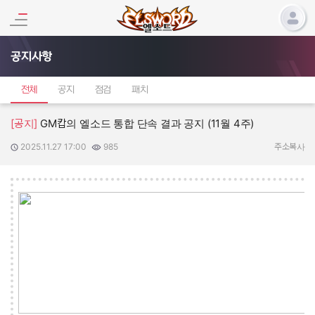
공지사항
전체
공지
점검
패치
[공지]
GM캅의 엘소드 통합 단속 결과 공지 (11월 4주)
2025.11.27 17:00
985
작성일:
조회수:
주소복사