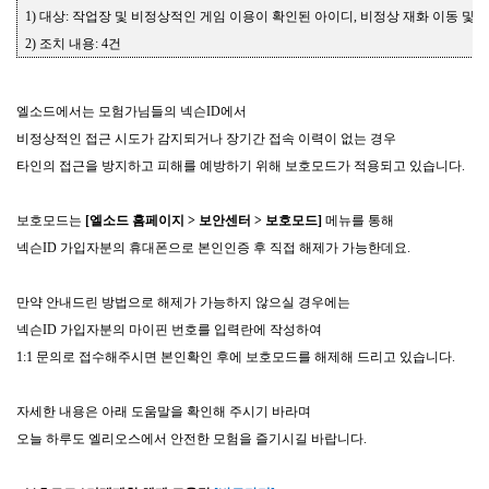
1)
대상
:
작업장 및 비정상적인 게임 이용이 확인된 아이디
,
비정상 재화 이동 및 
2)
조치 내용
: 4
건
엘소드에서는 모험가님들의 넥슨
ID
에서
비정상적인 접근 시도가 감지되거나 장기간 접속 이력이 없는 경우
타인의 접근을 방지하고 피해를 예방하기 위해 보호모드가 적용되고 있습니다
.
보호모드는
[
엘소드 홈페이지
>
보안센터
>
보호모드
]
메뉴를 통해
넥슨
ID
가입자분의 휴대폰으로 본인인증 후 직접 해제가 가능한데요
.
만약 안내드린 방법으로 해제가 가능하지 않으실 경우에는
넥슨
ID
가입자분의 마이핀 번호를 입력란에 작성하여
1:1
문의로 접수해주시면 본인확인 후에 보호모드를 해제해 드리고 있습니다
.
자세한 내용은 아래 도움말을 확인해 주시기 바라며
오늘 하루도 엘리오스에서 안전한 모험을 즐기시길 바랍니다
.