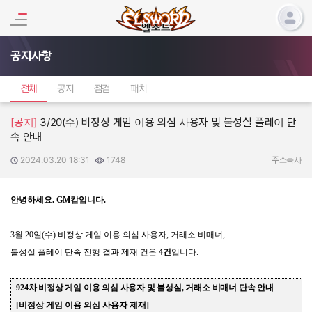
공지사항
전체
공지
점검
패치
[공지]
3/20(수) 비정상 게임 이용 의심 사용자 및 불성실 플레이 단
속 안내
2024.03.20 18:31
1748
작성일:
조회수:
주소복사
안녕하세요
. GM
캅입니다
.
3
월
20
일
(
수
)
비정상 게임 이용 의심 사용자
,
거래소 비매너
,
불성실 플레이 단속 진행 결과 제재 건은
4
건
입니다
.
924
차 비정상 게임 이용 의심 사용자 및 불성실
,
거래소 비매너 단속 안내
[
비정상 게임 이용
의심 사용자 제재
]