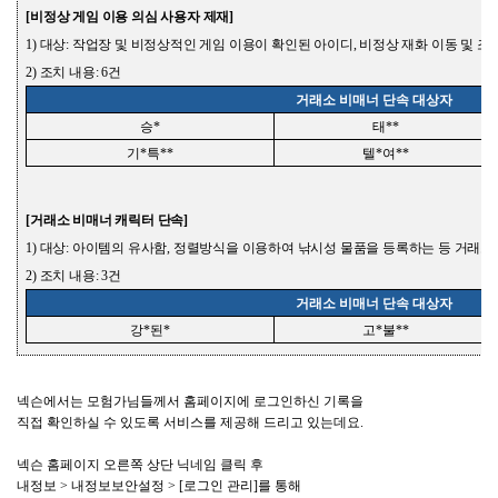
[
비정상 게임 이용
의심 사용자 제재
]
1)
대상
:
작업장 및 비정상적인 게임 이용이 확인된 아이디
,
비정상 재화 이동 및 조
2)
조치 내용
: 6
건
거래소 비매너 단속 대상자
승
*
태
**
기
*
특
**
텔
*
여
**
[
거래소 비매너 캐릭터 단속
]
1)
대상
:
아이템의 유사함
,
정렬방식을 이용하여 낚시성 물품을 등록하는 등 거래소
2)
조치 내용
: 3
건
거래소 비매너 단속 대상자
강
*
된
*
고
*
불
**
넥슨에서는 모험가님들께서 홈페이지에 로그인하신 기록을
직접 확인하실 수 있도록 서비스를 제공해 드리고 있는데요
.
넥슨 홈페이지 오른쪽 상단 닉네임 클릭 후
내정보
>
내정보보안설정
> [
로그인 관리
]
를 통해