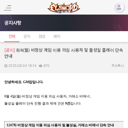
공지사항
전체
공지
점검
패치
[공지]
8/4(월) 비정상 게임 이용 의심 사용자 및 불성실 플레이 단속
안내
2025.08.04 18:14
970
작성일:
조회수:
주소복사
안녕하세요
. GM
캅입니다
.
8
월
4
일
(
월
)
비정상 게임 이용 의심 사용자
,
거래소 비매너
,
불성실 플레이 단속 진행 결과 제재 건은
9
건
입니다
.
1247
차 비정상 게임 이용 의심 사용자 및 불성실
,
거래소 비매너 단속 안내