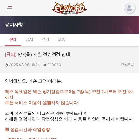
공지사항
전체
공지
점검
패치
[공지]
8/7(목) 넥슨 정기점검 안내
2025.08.05 15:44
210050
작성일:
조회수:
주소복사
안녕하세요
,
넥슨 고객 여러분
.
매주 목요일은 넥슨 정기점검으로
8
월
7
일
(
목
)
오전
7
시부터 오전
8
시
까지
쿠폰 서비스 이용이 원활하지 않습니다
.
고객 여러분들의 너그러운 양해 부탁드리며
자세한 점검시간과 작업영향은 아래 내용을 확인해 주시기 바랍니다
.
▣ 점검시간과 작업영향