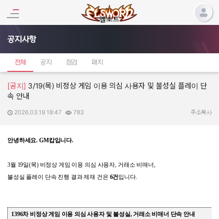
공지사항
전체
공지
점검
패치
[공지]
3/19(목) 비정상 게임 이용 의심 사용자 및 불성실 플레이 단
속 안내
2026.03.19 18:47
783
작성일:
조회수:
주소복사
안녕하세요
. GM
캅입니다
.
3
월
19
일
(
목
)
비정상 게임 이용 의심 사용자
,
거래소 비매너
,
불성실 플레이 단속 진행 결과 제재 건은
6
건
입니다
.
1396
차 비정상 게임 이용 의심 사용자 및 불성실
,
거래소 비매너 단속 안내