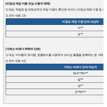
[
비정상 게임 이용
의심 사용자 제재
]
1)
대상
:
작업장 및 비정상적인 게임 이용이 확인된 아이디
,
비정상 재화 이동 및 조
2)
조치 내용
: 2
건
비정상 게임 이용 단속 대상자
키
**
승
**
[
거래소 비매너 캐릭터 단속
]
1)
대상
:
아이템의 유사함
,
정렬방식을 이용하여 낚시성 물품을 등록하는 등 거래소
2)
조치 내용
: 4
건
거래소 비매너 단속 대상자
제네
**RO**
알
**
성
**
모
*
택
*1*