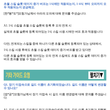
초월 스킬 슬롯 데미지 증가 버프는
1
식에만 적용되는지
, 1~4
식 부터 오의까지 모
두 적용되는지 궁금해요
.
[
한
*
봉
*
또
*]
모험가님께서 아라의 오의에 대해 문의를 주셨습니다
.
A1. 1
식 스킬을 초월 스킬 슬롯에 등록 후 오의 연계 시
실제로 초월 슬롯에 등록 되어있는
1
식 스킬 사용 시에만 버프 효과 적용됩니다
.
다만
,
연계되는 스킬들 중에 하나가 다른 초월 슬롯에 등록되어 있는 상태에서
,
1
식 스킬 사용 후에도 초월 스킬 슬롯 데미지 증가 버프를 받고 있다면
다른 초월 슬롯에 등록 되어있는 오의 연계 스킬에도 초월 스킬 슬롯 데미지 증가
버프 효과를 받을 수 있습니다
.
Q1.
장기 미접속으로 길드 이름이 초기화되었습니다
.
길드 이름은 어떻게 변경할
수 있나요
?
[
깜
*
공
*]
모험가님께서 장기 미접속 시 길드 이름 변경법에 대해 문의를 주셨습니
다
.
A1.
길드 내 모든 길드원이 장기 미접속
(1
년
)
한 경우
,
길드 이름 초기화가 진행됩