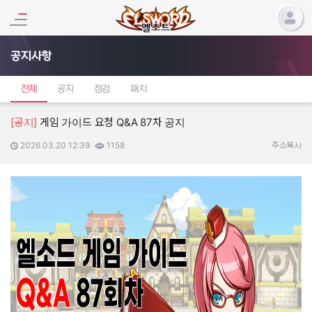
공지사항
전체
공지
점검
패치
[공지]
게임 가이드 요청 Q&A 87차 공지
2026.03.20 12:39
1158
작성일:
조회수:
주소복사