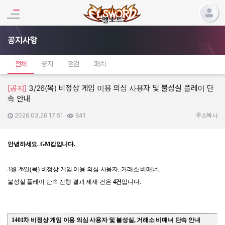
공지사항
전체
공지
점검
패치
[공지]
3/26(목) 비정상 게임 이용 의심 사용자 및 불성실 플레이 단
속 안내
2026.03.26 17:51
641
작성일:
조회수:
주소복사
안녕하세요
. GM
캅입니다
.
3
월
26
일
(
목
)
비정상 게임 이용 의심 사용자
,
거래소 비매너
,
불성실 플레이 단속 진행 결과 제재 건은
4
건
입니다
.
1401
차 비정상 게임 이용 의심 사용자 및 불성실
,
거래소 비매너 단속 안내