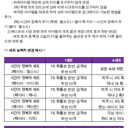
- 하위아이템 제조에 상위 카드를 요구하지 않게 변경
(예) 루벤 셋트 만드는데 상위 지역 시크릿카드를 요구하지 않음
- 제작한 아이템을 재료로 하여 상위 아이템으로 업그레이드 가능한 방법을
추가
(예) 시간의 정복자 무기 (루벤 : 엘소드) + 엘더 쪽 카드 = 시간의 정복자 무
기 (엘더 : 엘소드)
2) 헤니르의 시공 관련 셋트 아이템의 셋트 옵션 변경 (셋트 효과 전반 변경)
: 세트 효과 중 특정 스킬의 LV을 올려주는 옵션은 모두 제거 되며, 다른 옵션
으로 대체 됨
<< 세트 능력치 변경 예시>>
1세트
4세트
시간의 정복자 세트
1% 확률로 한번 공격에
모든 속성 저항 +1
(페이타 : 엘소드)
두번 타격
시간의 정복자 세트
1% 확률로 한번 공격에
피격 시 4% 확
(페이타 : 아이샤)
두번 타격
마나 14 획득
시간의 정복자 세트
1% 확률로 한번 공격에
피격 시 15% 확
(페이타 : 레나)
두번 타격
마나 2 획득
시간의 정복자 세트
1% 확률로 한번 공격에
피격 시 4% 확
(페이타 : 레이븐)
두번 타격
받는 데미지 34%
시간의 정복자 세트
1% 확률로 한번 공격에
각성 게이지
(페이타 : 이브)
두번 타격
차지 속도 15% 