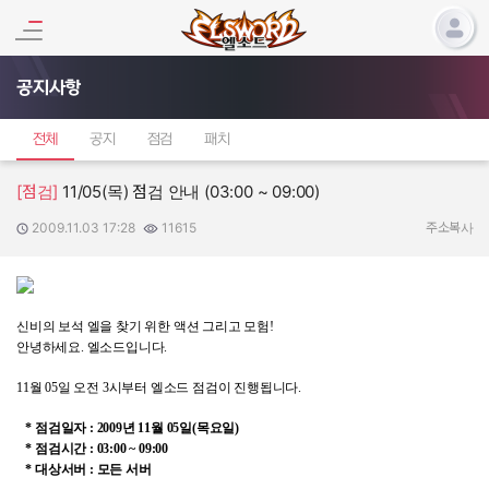
공지사항
전체
공지
점검
패치
[점검]
11/05(목) 점검 안내 (03:00 ~ 09:00)
2009.11.03 17:28
11615
작성일:
조회수:
주소복사
신비의 보석 엘을 찾기 위한 액션 그리고 모험!
안녕하세요
.
엘소드입니다
.
11월 05일 오전 3시부터 엘소드
점검이 진행됩니다.
*
점검일자
:
2009
년 11
월 05
일(
목요일)
*
점검시간
:
03:00
~ 09
:00
*
대상서버
:
모든 서버