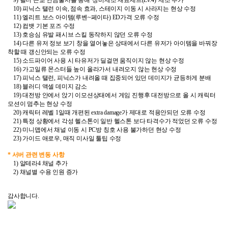
9) 벨더 근교 연금술사를 통해 '장비제조 재료세트(Lv.4)' 제조 추가
10) 피닉스 탤런 이속, 점속 효과, 스테이지 이동 시 사라지는 현상 수정
11) 엘리트 보스 아이템(루벤~페이타) ED가격 오류 수정
12) 컴뱃 기본 포즈 수정
13) 호승심 유발 패시브 스킬 동작하지 않던 오류 수정
14) 다른 유저 정보 보기 창을 열어놓은 상태에서 다른 유저가 아이템을 바꿔장
착할 때 갱신안되는 오류 수정
15) 소드파이어 사용 시 타유저가 딜걸면 움직이지 않는 현상 수정
16) 가고일류 몬스터들 높이 올라가서 내려오지 않는 현상 수정
17) 피닉스 탤런, 피닉스가 내려올 때 집중되어 있던 데미지가 균등하게 분배
18) 블러디 액셀 데미지 감소
19) 대전방 안에서 앉기 이모션상태에서 게임 진행후 대전방으로 올 시 캐릭터
모션이 멈추는 현상 수정
20) 캐릭터 레벨 1일때 개편된 extra damage가 제대로 적용안되던 오류 수정
21) 특정 상황에서 각성 헬스톤이 일반 헬스톤 보다 타격수가 적었던 오류 수정
22) 미니맵에서 채널 이동 시 PC방 칭호 사용 불가하던 현상 수정
23) 가이드 애로우, 매직 미사일 툴팁 수정
* 서버 관련 변동 사항
1) 알테라4 채널 추가
2) 채널별 수용 인원 증가
감사합니다.