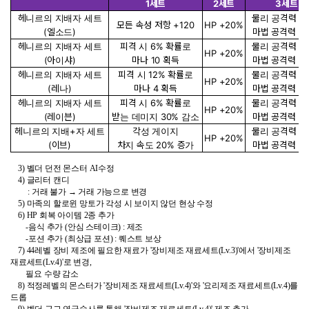
1세트
2세트
3세트
헤니르의 지배자 세트
물리 공격력 +4
모든 속성 저항 +120
HP +20%
(엘소드)
마법 공격력 +4
헤니르의 지배자 세트
피격 시 6% 확률로
물리 공격력 +4
HP +20%
(아이샤)
마나 10 획득
마법 공격력 +4
헤니르의 지배자 세트
피격 시 12% 확률로
물리 공격력 +4
HP +20%
(레나)
마나 4 획득
마법 공격력 +4
헤니르의 지배자 세트
피격 시 6% 확률로
물리 공격력 +4
HP +20%
(레이븐)
받는 데미지 30% 감소
마법 공격력 +4
헤니르의 지배+자 세트
각성 게이지
물리 공격력 +4
HP +20%
(이브)
차지 속도 20% 증가
마법 공격력 +4
3) 벨더 던전 몬스터 AI수정
4) 글리터 캔디
: 거래 불가 → 거래 가능으로 변경
5) 마족의 할로윈 망토가 각성 시 보이지 않던 현상 수정
6) HP 회복 아이템 2종 추가
-음식 추가 (안심 스테이크) : 제조
-포션 추가 (최상급 포션) : 퀘스트 보상
7) 44레벨 장비 제조에 필요한 재료가 '장비제조 재료세트(Lv.3)'에서 '장비제조
재료세트(Lv.4)'로 변경,
필요 수량 감소
8) 적정레벨의 몬스터가 '장비제조 재료세트(Lv.4)'와 '요리제조 재료세트(Lv.4)를
드롭