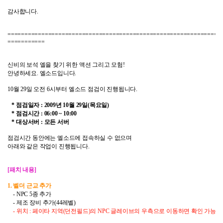
감사합니다.
===============================================================
===========
신비의 보석 엘을 찾기 위한 액션 그리고 모험!
안녕하세요
.
엘소드입니다
.
10월 29일 오전 6시부터 엘소드
점검이 진행됩니다.
*
점검일자
:
2009
년 10
월 29
일(
목요일)
*
점검시간
:
06:00
~ 10
:00
*
대상서버
:
모든 서버
점검시간 동안에는 엘소드에 접속하실 수 없으며
아래와 같은 작업이 진행됩니다.
[패치 내용]
1. 벨더 근교 추가
- NPC 5종 추가
- 제조 장비 추가(44레벨)
- 위치 : 페이타 지역(던전필드)의 NPC 글레이브의 우측으로 이동하면 확인 가능