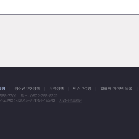
방침
청소년보호정책
운영정책
넥슨 PC방
확률형 아이템 목록
1588-7701
팩스 : 0502-258-8322
신고번호 : 제2013-경기성남-1659호
사업자정보확인