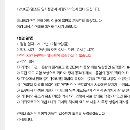
12/8(금)
엘소드
임시점검이
예정되어
있어
안내
드립니다.
임시점검으로
인해
게임
이용에
불편을
끼쳐드려
죄송합니다.
점검
내용은
아래를
확인해주시기
바랍니다.
<점검
일정>
1.
점검
일자
:
2023년
12
월
8
일(금)
2.
점검
시간
:
12/8(
금
)
오전
9
시
~
오전
10
시
(1
시간
)
* 점검 시간 동안에는 엘소드에 접속하실 수 없습니다.
3.
작업
내용
:
1)
기억의 파편
-
혼란의 클레르크 호 던전에서 등장 하는 밀항중인 도적들의
H
2)
도전 모드 교환 보상으로
'
리티아 정예 공격대 제복
-
홍염의 경계
', '
화마의 좌
3) EP
샵에서 판매 중인
'[
아리엘
]
마법의 목걸이
II (7
일
)
큐브
'
를 사용할 수 없는
4) '[
아리엘
]
마법의 목걸이
(II)'
아이템이 인벤토리에서 사라졌던 문제가 수정됩
5)
트루비용 어셈블 가열기 아바타의 일부 세트옵션에 전투력 증가치가 잘 못 
6)
리티아의
홍조와
홍조
(새침)
액세서리
외형이
서로
반대로
적용되어있던
문
7)
메타모르피의
마법소녀가
되어줘!
하이퍼
액티브
사용
시
특정
상황에
재사용
언제나
즐거운
모험이
가득한
엘소드가
되도록
노력하겠습니다.
감사합니다.