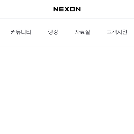
커뮤니티
랭킹
자료실
고객지원
이슈게시판
던전랭킹
다운로드
문의하기
공략게시판
대전랭킹
멀티미디어
신고하기
거래게시판
점령전랭킹
갤러리
건의하기
밸런스토론장
엘타입
보안센터
UCC게시판
작가연재만화