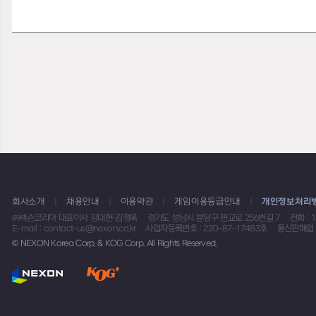
회사소개
채용안내
이용약관
게임이용등급안내
개인정보처리
㈜넥슨코리아 대표이사 강대현·김정욱
경기도 성남시 분당구 판교로 256번길 7
전화 : 
E-mail : contact-us@nexon.co.kr
사업자등록번호 : 220-87-17483호
통신판매업 
© NEXON Korea Corp. & KOG Corp. All Rights Reserved.