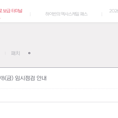
로 보급 터미널
202
하이반의 엑사스케일 패스
트
패치
2/8(금) 임시점검 안내