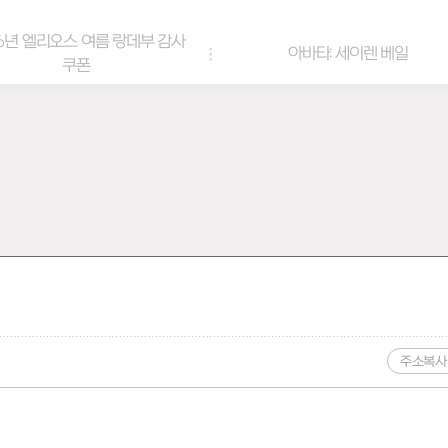
6년 엘리오스 여름 랑데부 감사
아바타: 세이렌 베일
쿠폰
주소복사