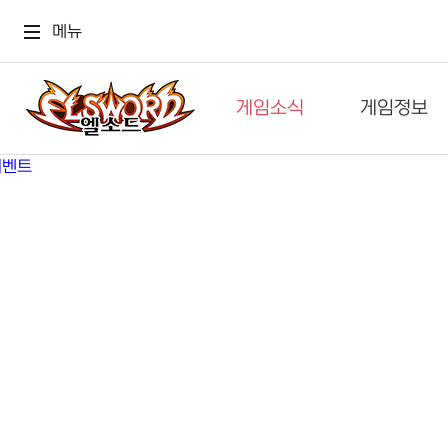
메뉴
게임소식
게임정보
공지사항
세계관
GM메가폰
캐릭터
이벤트 & 캐시샵
가이드
보도자료