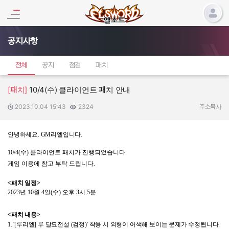
공지사항
전체
공지
점검
패치
[패치]
10/4(수) 클라이언트 패치 안내
2023.10.04 15:43
2324
작성일:
조회수:
주소복사
안녕하세요. GM리엘입니다.
10/4(수)
클라이언트 패치가 진행되었습니다
.
게임 이용에 참고 부탁 드립니다
.
<
패치 일정
>
2023
년
10
월
4
일
(수
) 오후
3
시
5
분
<
패치 내용
>
1.
'[루리엘]
루
달묘전설
(검정)'
착용
시
외형이
어색해
보이는
문제가
수정됩니다.