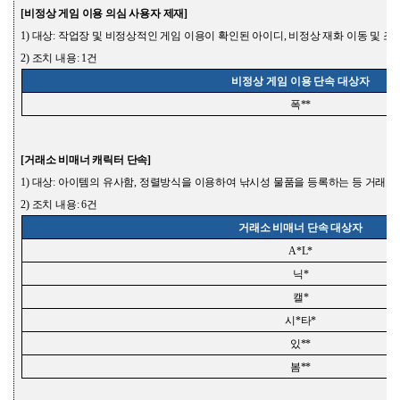
[
비정상 게임 이용
의심 사용자 제재
]
1)
대상
:
작업장 및 비정상적인 게임 이용이 확인된 아이디
,
비정상 재화 이동 및 조
2)
조치 내용
: 1
건
비정상 게임 이용 단속 대상자
폭
**
[
거래소 비매너 캐릭터 단속
]
1)
대상
:
아이템의 유사함
,
정렬방식을 이용하여 낚시성 물품을 등록하는 등 거래소
2)
조치 내용
: 6
건
거래소 비매너 단속 대상자
A*L*
닉
*
캘
*
시
*
타
*
있
**
봄
**