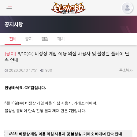
공지사항
전체
공지
점검
패치
[공지]
6/10(수) 비정상 게임 이용 의심 사용자 및 불성실 플레이 단
속 안내
2026.06.10 17:51
930
작성일:
조회수:
주소복사
안녕하세요
. GM
캅입니다
.
6
월
10
일
(
수
)
비정상 게임 이용 의심 사용자
,
거래소 비매너
,
불성실 플레이 단속 진행 결과 제재 건은
7
건
입니다
.
1450
차 비정상 게임 이용 의심 사용자 및 불성실
,
거래소 비매너 단속 안내