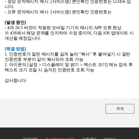
-
정상 문자메시지 예시
: [
서비스명
]
본인확인 인증번호는
123456
입
니다
.
-
오류 문자메시지 예시
: [
서비스명
]
본인확인 인증번호는
[
발생 원인
]
- iOS 26.5
버전이 적용된 모바일 기기의 메시지
APP
오류 현상
※
iOS
에서 해당 문제를 인지하여 수정 중이며
,
다음
iOS
업데이트 시
개선될 예정입니다
.
[
해결 방법
]
1.
인증번호가 잘린 메시지를 길게 눌러
“
복사
”
후 붙여넣기 시 잘린
인증번호 부분이 같이 복사되어 조회 가능
2.
아이폰의
[
설정
>
디스플레이 및 밝기
>
텍스트 크기
]
메뉴 접속 후
텍스트 크기 조절 시 숨겨진 인증번호 조회 가능
감사합니다
.
목록