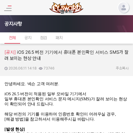
공지사항
전체
공지
점검
패치
[공지]
iOS 26.5 버전 기기에서 휴대폰 본인확인 서비스 SMS가 잘
려 보이는 현상 안내
2026.06.11 14:18
73746
작성일:
조회수:
주소복사
안녕하세요
.
넥슨 고객 여러분
.
iOS 26.5
버전이 적용된 일부 모바일 기기에서
일부 휴대폰 본인확인 서비스 문자 메시지
(SMS)
가 잘려 보이는 현상
이 확인되어 안내 드립니다
.
해당 버전의 기기를 이용하여 인증번호 확인이 어려우실 경우
,
[
해결 방법
]
을 참고하셔서 이용해주시길 바랍니다
.
[
발생 현상
]