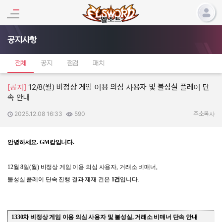
공지사항
전체
공지
점검
패치
[공지]
12/8(월) 비정상 게임 이용 의심 사용자 및 불성실 플레이 단
속 안내
2025.12.08 16:33
590
작성일:
조회수:
주소복사
안녕하세요
. GM
캅입니다
.
12
월
8
일
(
월
)
비정상 게임 이용 의심 사용자
,
거래소 비매너
,
불성실 플레이 단속 진행 결과 제재 건은
1
건
입니다
.
1330
차 비정상 게임 이용 의심 사용자 및 불성실
,
거래소 비매너 단속 안내