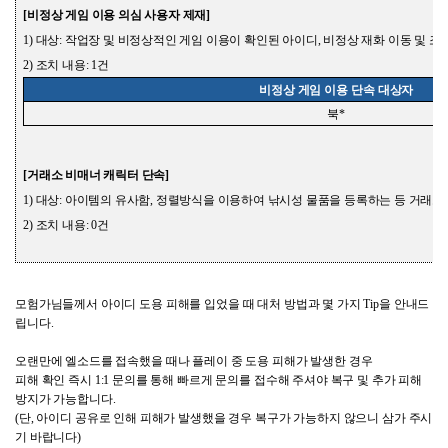
[
비정상 게임 이용
의심 사용자 제재
]
1)
대상
:
작업장 및 비정상적인 게임 이용이 확인된 아이디
,
비정상 재화 이동 및 조
2)
조치 내용
: 1
건
비정상 게임 이용 단속 대상자
북
*
[
거래소 비매너 캐릭터 단속
]
1)
대상
:
아이템의 유사함
,
정렬방식을 이용하여 낚시성 물품을 등록하는 등 거래소
2)
조치 내용
: 0
건
모험가님들께서 아이디 도용 피해를 입었을 때 대처 방법과 몇 가지
Tip
을 안내드
립니다
.
오랜만에 엘소드를 접속했을 때나 플레이 중 도용 피해가 발생한 경우
피해 확인 즉시
1:1
문의를 통해 빠르게 문의를 접수해 주셔야 복구 및 추가 피해
방지가 가능합니다
.
(
단
,
아이디 공유로 인해 피해가 발생했을 경우 복구가 가능하지 않으니 삼가 주시
기 바랍니다
)