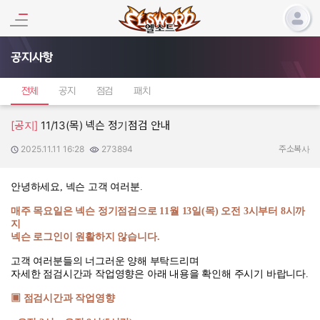
공지사항
전체
공지
점검
패치
[공지]
11/13(목) 넥슨 정기점검 안내
2025.11.11 16:28
273894
작성일:
조회수:
주소복사
안녕하세요
,
넥슨 고객 여러분
.
매주 목요일은 넥슨 정기점검으로
11
월
13
일
(
목
)
오전
3
시부터
8
시까
지
넥슨 로그인이 원활하지 않습니다
.
고객 여러분들의 너그러운 양해 부탁드리며
자세한 점검시간과 작업영향은 아래 내용을 확인해 주시기 바랍니다
.
▣ 점검시간과 작업영향