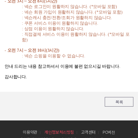
-
오전
3
시
~
오전
8
시
(5
시간
)
:
넥슨 로그인이 원활하지 않습니다
. (*
모바일 포함
)
:
넥슨 회원 가입이 원활하지 않습니다
. (*
모바일 포함
)
:
넥슨캐시 충전
/
전환
/
조회가 원활하지 않습니다
.
:
쿠폰 서비스 이용이 원활하지 않습니다
.
:
상점 이용이 원활하지 않습니다
.
:
직접결제 서비스 이용이 원활하지 않습니다
. (*
모바일 포
함
)
-
오전
7
시
~
오전
10
시
(3
시간
)
:
넥슨 쇼핑을 이용할 수 없습니다
.
안내 드리는 내용 참고하셔서 이용에 불편 없으시길 바랍니다
.
감사합니다
.
목록
이용약관
개인정보처리방침
고객센터
PC버전