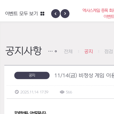
엑사스케일 증폭 회
이벤트 모두 보기
신규 지역 네블론
이벤
공지사항
전체
공지
점검
11/14(금) 비정상 게임 
공지
2025.11.14 17:39
566
안녕하세요
. GM
캅입니다
.