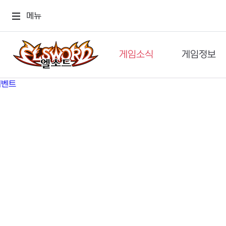
메뉴
게임소식
게임정보
공지사항
세계관
GM메가폰
캐릭터
이벤트 & 캐시샵
가이드
보도자료