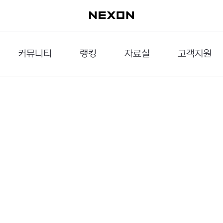
커뮤니티
랭킹
자료실
고객지원
이슈게시판
던전랭킹
다운로드
문의하기
공략게시판
대전랭킹
멀티미디어
신고하기
거래게시판
점령전랭킹
갤러리
건의하기
밸런스토론장
엘타입
보안센터
UCC게시판
작가연재만화