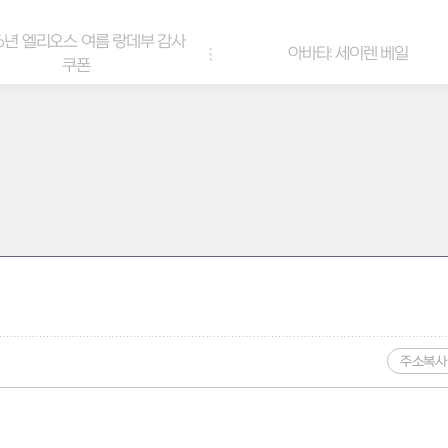
6년 엘리오스 여름 랑데부 감사
아바타: 세이렌 베일
쿠폰
주소복사