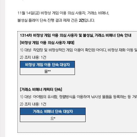
11
월
14
일
(
금
)
비정상 게임 이용 의심 사용자
,
거래소 비매너
,
불성실 플레이 단속 진행 결과 제재 건은
2
건
입니다
.
1314
차 비정상 게임 이용 의심 사용자 및 불성실
,
거래소 비매너 단속 안내
[
비정상 게임 이용
의심 사용자 제재
]
1)
대상
:
작업장 및 비정상적인 게임 이용이 확인된 아이디
,
비정상 재화 이동 
2)
조치 내용
: 1
건
비정상 게임 이용 단속 대상자
물
**
[
거래소 비매너 캐릭터 단속
]
1)
대상
:
아이템의 유사함
,
정렬방식을 이용하여 낚시성 물품을 등록하는 등 거
2)
조치 내용
: 1
건
거래소 비매너 단속 대상자
으
*