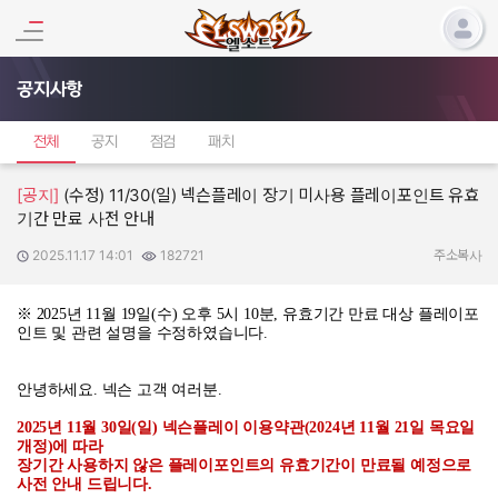
공지사항
전체
공지
점검
패치
[공지]
(수정) 11/30(일) 넥슨플레이 장기 미사용 플레이포인트 유효
기간 만료 사전 안내
2025.11.17 14:01
182721
작성일:
조회수:
주소복사
※ 2025년 11월 19일(수) 오후 5시 10분, 유효기간 만료 대상 플레이포
인트 및 관련 설명을 수정하였습니다.
안녕하세요
.
넥슨 고객 여러분
.
2025
년
11
월
30
일
(
일
)
넥슨플레이 이용약관
(2024
년
11
월
21
일 목요일
개정
)
에 따라
장기간 사용하지 않은 플레이포인트의 유효기간이 만료될 예정으로
사전 안내 드립니다
.