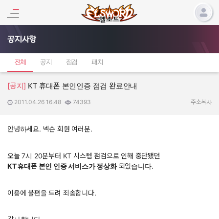
공지사항
전체
공지
점검
패치
[공지]
KT 휴대폰 본인인증 점검 완료안내
2011.04.26 16:48
74393
작성일:
조회수:
주소복사
안녕하세요. 넥슨 회원 여러분.
오늘 7시 20분부터 KT 시스템 점검으로 인해 중단됐던
KT 휴대폰 본인 인증 서비스가 정상화
되었습니다.
이용에 불편을 드려 죄송합니다.