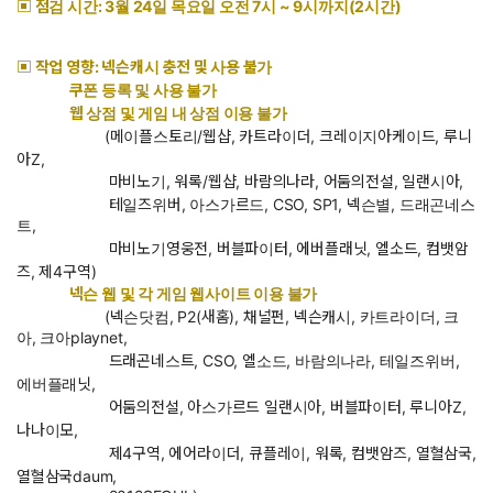
▣ 점검 시간: 3월 24일 목요일 오전 7시 ~ 9시까지(2시간)
▣ 작업 영향: 넥슨캐시 충전 및 사용 불가
쿠폰 등록 및 사용 불가
웹 상점 및 게임 내 상점 이용 불가
(메이플스토리/웹샵, 카트라이더, 크레이지아케이드, 루니
아Z,
마비노기, 워록/웹샵, 바람의나라, 어둠의전설, 일랜시아,
테일즈위버, 아스가르드, CSO, SP1, 넥슨별, 드래곤네스
트,
마비노기영웅전, 버블파이터, 에버플래닛, 엘소드, 컴뱃암
즈, 제4구역)
넥슨 웹 및 각 게임 웹사이트 이용 불가
(넥슨닷컴, P2(새홈), 채널펀, 넥슨캐시, 카트라이더, 크
아, 크아playnet,
드래곤네스트, CSO, 엘소드, 바람의나라, 테일즈위버,
에버플래닛,
어둠의전설, 아스가르드 일랜시아, 버블파이터, 루니아Z,
나나이모,
제4구역, 에어라이더, 큐플레이, 워록, 컴뱃암즈, 열혈삼국,
열혈삼국daum,