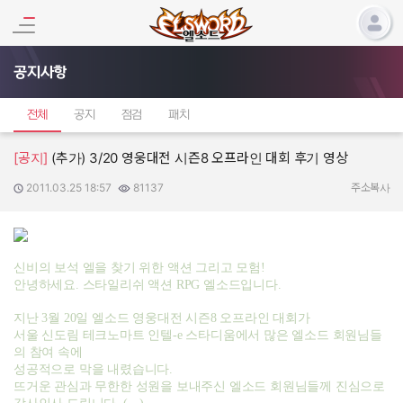
공지사항
전체
공지
점검
패치
[공지]
(추가) 3/20 영웅대전 시즌8 오프라인 대회 후기 영상
2011.03.25 18:57
81137
작성일:
조회수:
주소복사
신비의 보석 엘을 찾기 위한 액션 그리고 모험!
안녕하세요. 스타일리쉬 액션 RPG 엘소드입니다.
지난 3월 20일 엘소드 영웅대전 시즌8 오프라인 대회가
서울 신도림 테크노마트 인텔-e 스타디움에서 많은 엘소드 회원님들
의 참여 속에
성공적으로 막을 내렸습니다.
뜨거운 관심과 무한한 성원을 보내주신 엘소드 회원님들께 진심으로