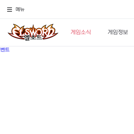
메뉴
게임소식
게임정보
공지사항
세계관
GM메가폰
캐릭터
이벤트 & 캐시샵
가이드
보도자료