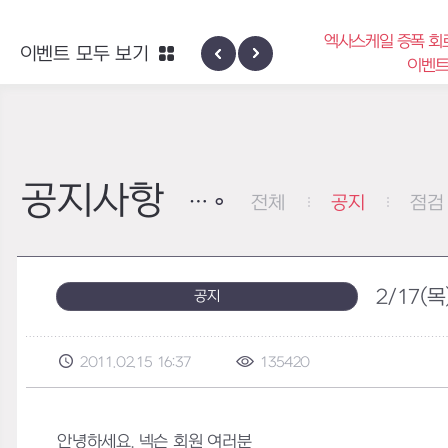
엑사스케일 증폭 회
이벤트 모두 보기
신규 지역 네블론
이벤
공지사항
전체
공지
점검
2/17(
공지
2011.02.15 16:37
135420
안녕하세요. 넥슨 회원 여러분