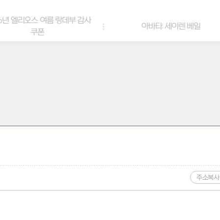
6년 엘리오스 여름 랑데부 감사
아바타: 세이렌 베일
쿠폰
주소복사