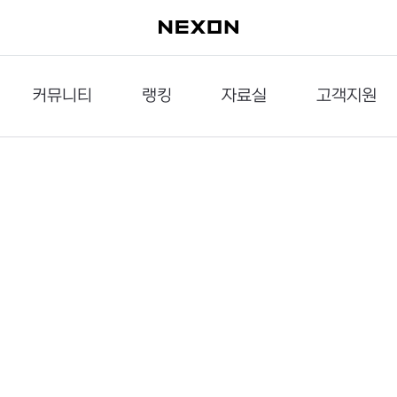
커뮤니티
랭킹
자료실
고객지원
이슈게시판
던전랭킹
다운로드
문의하기
공략게시판
대전랭킹
멀티미디어
신고하기
거래게시판
점령전랭킹
갤러리
건의하기
밸런스토론장
엘타입
보안센터
UCC게시판
작가연재만화