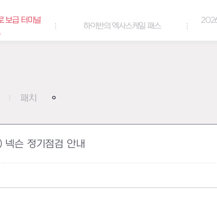
로 보급 터미널
202
하이반의 엑사스케일 패스
트
패치
목) 넥슨 정기점검 안내