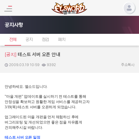
공지사항
전체
공지
점검
패치
[공지]
테스트 서버 오픈 안내
2009.03.19 10:59
9392
작성일:
조회수:
주소복사
안녕하세요
.
엘소드입니다
.
"
마을 개편
"
업데이트를 실시하기 전 테스트를 통해
안정성을 확보하고 원활한 게임 서비스를 제공하고자
3/19(
목
)
테스트 서버를 오픈하게 되었습니다
.
업그레이드된 마을 개편을 먼저 체험하신 후에
버그리포팅 및 개선되었으면 좋은 점을 자유롭게
건의해주시길 바랍니다
.
테스트 서버 오픈 일정