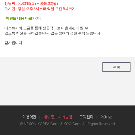
1)
날짜
:
09/03/19(
목)
~
09/03/23(
월)
2)
시간
:
당일
오후
3
시
부터 익일
오전
9
시
까지
[이벤트 내용 바로가기]
테스트서버 오픈을 통해 성공적으로 마을개편이 될 수
있도록 최선을 다하겠습니다
.
많은 참여와 성원 부탁 드립니다
.
감사합니다
.
목록
이용약관
개인정보처리방침
고객센터
PC버전
© NEXON KOREA Corp. & KOG Corp. All Rights Reserved.