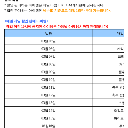
*
할인 판매하는 아이템은 매일
아침
10
시
자유게시판에 공지됩니다
.
*
할인 판매하는 아이템은
넥슨
ID
기준으로 매일
1
회만 구매 가능합니다
.
<
매일 매일 할인 판매 아이템
>
-
매일
아침
10
시
에 공지된 아이템은 다음날
아침
10
시
까지 판매됩니다
!
날짜
매일 매
03
월
05
일
03
월
06
일
캐릭터 
03
월
07
일
플라즈
03
월
08
일
캐미
03
월
09
일
플루오
03
월
10
일
플루오
03
월
11
일
축복 받은
03
월
12
일
축복 받은
03
월
13
일
스킬되
03
월
14
일
오컬트 아
03
월
15
일
화이트 타
03
월
16
일
주시자