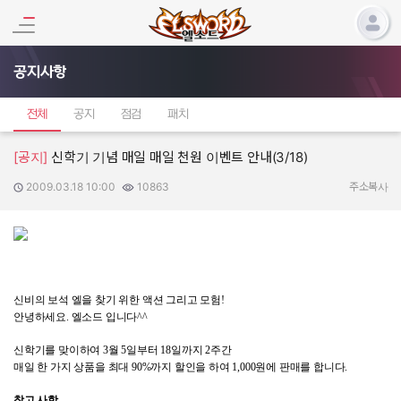
공지사항
전체
공지
점검
패치
[공지]
신학기 기념 매일 매일 천원 이벤트 안내(3/18)
2009.03.18 10:00
10863
작성일:
조회수:
주소복사
신비의 보석 엘을 찾기 위한 액션 그리고 모험
!
안녕하세요
.
엘소드 입니다
^^
신학기를 맞이하여
3
월
5
일부터
18
일까지
2
주간
매일 한 가지 상품을 최대
90%
까지 할인을 하여
1,000
원에 판매를 합니다
.
참고 사항