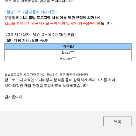
모든 회원 여러분들의 협조를 부탁드립니다
.
<
불법프로그램 사용자 제재기준
>
운영정책
5.1.3.
불법 프로그램 사용 이용 제한 규정에 의거
하여
엘소드 홈페이지 영구게시물 등록 제한 및 게임 영구접속제한
됩니다
.
[7/2
제재 대상자 – 넥슨
ID +
특수문자
(*)
조합
]
- 모니터링 기간 : 6/18 ~ 6/30
넥슨ID
lakas**
wjdtnsa**
불법프로그램 사용 관련 근거는 확보하여 모두 확인한 상태이며,
앞으로도 지속적인 모니터링과 분석을 통해 강력하게 제재 조치를 하여
보다 쾌적한 게임 환경을 조성하도록 노력하겠습니다.
감사합니다
.
목록