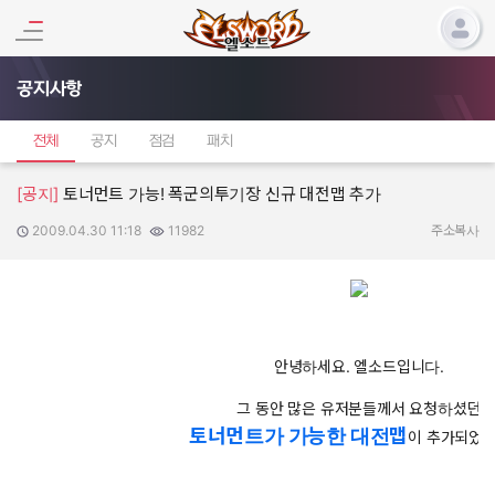
공지사항
전체
공지
점검
패치
[공지]
토너먼트 가능! 폭군의투기장 신규 대전맵 추가
2009.04.30 11:18
11982
작성일:
조회수:
주소복사
안녕하세요. 엘소드입니다.
그 동안 많은 유저분들께서 요청하셨던
토너먼트가 가능한 대전맵
이 추가되었습