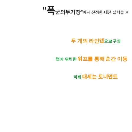
"폭
군의투기장"
에서 진정한 대전 실력을 겨뤄
두 개의 라인맵
으로 구성
워프를 통해 순간 이동
맵에 위치한
가
대세는 토너먼트
이제