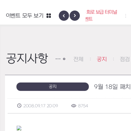
엑사스케일 증폭 회로 보급 터미널
이벤트 모두 보기
하이반의 엑사
이벤트
공지사항
전체
공지
점검
9월 18일 패치내
공지
2008.09.17 20:09
8754