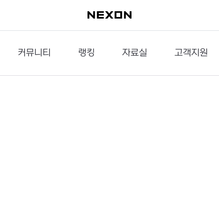
커뮤니티
랭킹
자료실
고객지원
이슈게시판
던전랭킹
다운로드
문의하기
공략게시판
대전랭킹
멀티미디어
신고하기
거래게시판
점령전랭킹
갤러리
건의하기
밸런스토론장
엘타입
보안센터
UCC게시판
작가연재만화