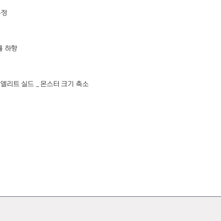
수정
률 하향
 엘리트 실드 _ 몬스터 크기 축소