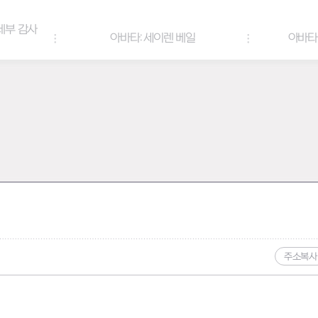
아바타: 세이렌 베일
아바타 & 헤어 컬러 팔레트
주소복사