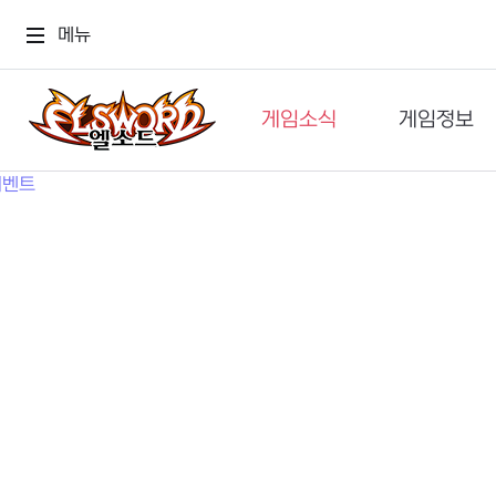
메뉴
게임소식
게임정보
공지사항
세계관
GM메가폰
캐릭터
이벤트 & 캐시샵
가이드
보도자료