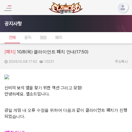
공지사항
전체
공지
점검
패치
[패치]
10/8(목) 클라이언트 패치 안내(17:50)
2009.10.08 17:52
12231
작성일:
조회수:
주소복사
신비의 보석 엘을 찾기 위한 액션 그리고 모험!
안녕하세요. 엘소드입니다.
금일 게임 내 오류 수정을 위하여 다음과 같이 클라이언트 패치가 진행
되었습니다.