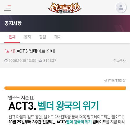
공지사항
전체
공지
점검
패치
[공지]
ACT3 업데이트 안내
2009.10.15 13:09
314337
작성일:
조회수:
주소복사